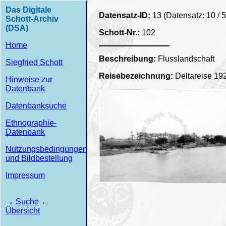
Das Digitale
Datensatz-ID:
13 (Datensatz: 10 / 
Schott-Archiv
(DSA)
Schott-Nr.:
102
Home
Beschreibung:
Flusslandschaft
Siegfried Schott
Reisebezeichnung:
Deltareise 19
Hinweise zur
Datenbank
Datenbanksuche
Ethnographie-
Datenbank
Nutzungsbedingungen
und Bildbestellung
Impressum
→
Suche
←
Übersicht